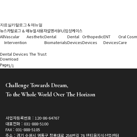
자료실
카탈로그 & 매뉴얼
뉴스
카탈로그 & 매뉴얼
사용자설명서(IFU)
임상케이스
All
Vascular
Aesthetic
Dental
Dental
Orthopedic
ENT
Oral
Cosm
Intervention
Biomaterials
Devices
Devices
Devices
Care
Dental Devices
The Trust
Download
Page
1/1
Challenge Towards Dream,
To the Whole World Over The Horizon
사업자등록번호 : 120-86-64767
대표전화 : 031-888-5100
FAX : 031-888-5105
주소 : 경기 수원시 영통구 창룡대로 256번길 76 덴티움지식산업센터