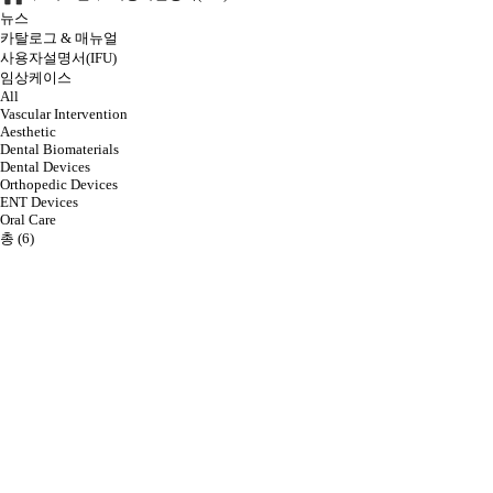
뉴스
카탈로그 & 매뉴얼
사용자설명서(IFU)
임상케이스
All
Vascular Intervention
Aesthetic
Dental Biomaterials
Dental Devices
Orthopedic Devices
ENT Devices
Oral Care
총 (
6
)